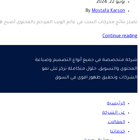
يونيو 22, 2024
By
Mostafa Karson
تصدر نتائج محركات البحث في عالم الويب المزدحم بالمحتوى أصبح هدفً
Continue reading
شركة متخصصة في جميع أنواع التصميم وصناعة
المحتوى والتسويق، حلول متكاملة تركز على نمو
الشركات وتحقيق ظهور اقوى في السوق
الرئيسية
عن الشركة
المقالات
خدماتنا
سوشيال ميديا