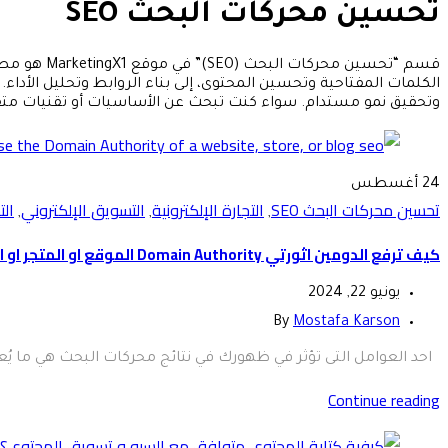
تحسين محركات البحث SEO
الكلمات المفتاحية وتحسين المحتوى، إلى بناء الروابط وتحليل الأدا
وتحقيق نمو مستدام. سواء كنت تبحث عن الأساسيات أو تقنيات متقدمة في SEO، فإن مقالاتنا تقدم لك المعرفة والأدوات التي تحتاجها للنجاح في 
24
أغسطس
تحسين محركات البحث SEO
التجارة الإلكترونية
التسويق الإلكتروني
الت
,
,
,
كيف ترفع الدومين اثورتي Domain Authority الموقع او المتجر او المدونة
يونيو 22, 2024
By
Mostafa Karson
احد العوامل التى تؤثر في ظهورك في نتائج محركات البحث هي ما يُعرف بـ "دومين اثور
Continue reading