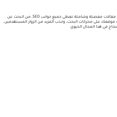
قسم “تحسين محركات البحث (SEO)” في موقع MarketingX1 هو مصدر معلوماتك الشامل لتحسين ظهور موقعك في نتائج البحث. نقدم مقالات مفصلة وشاملة تغطي جميع جوانب SEO، من البحث عن
رتيب موقعك على محركات البحث، وجذب المزيد من الزوار المستهدفين،